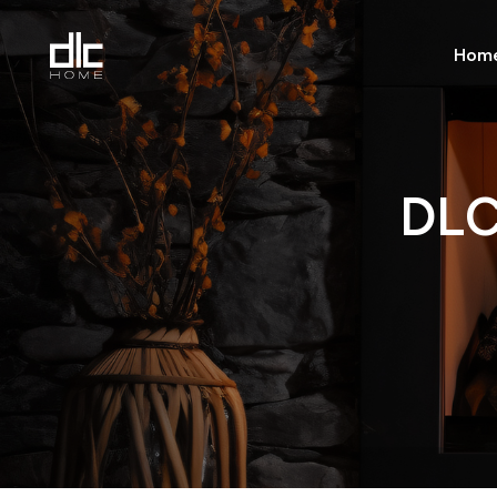
Hom
Home Light
Home Dark
DLC