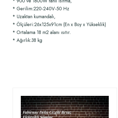
* 900 ve 1800W fanlı ısıtma,
* Gerilim:220-240V-50 Hz
* Uzaktan kumandalı,
* Ölçüleri:26x125x91cm (En x Boy x Yükseklik)
* Ortalama 18 m2 alanı ısıtır.
* Ağırlık:38 kg