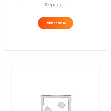
Soğuk kış …
Ürün satın al